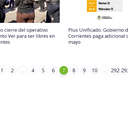
o cierre del operativo
Plus Unificado: Gobierno 
nto Ver para ser libres en
Corrientes paga adicional 
entes
mayo
1
2
...
4
5
6
7
8
9
10
...
292
29