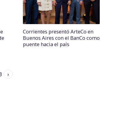
de
Corrientes presentó ArteCo en
de
Buenos Aires con el BanCo como
puente hacia el país
3
›