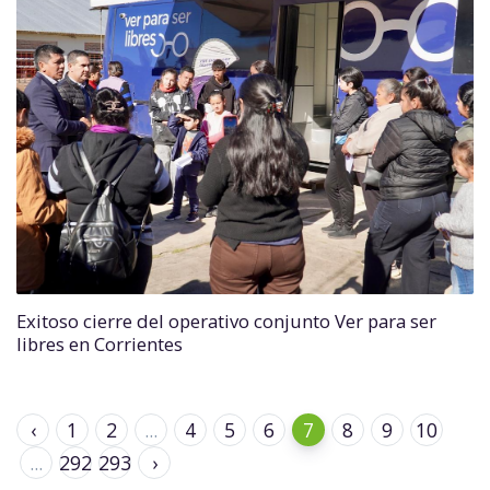
Exitoso cierre del operativo conjunto Ver para ser
libres en Corrientes
‹
1
2
...
4
5
6
7
8
9
10
...
292
293
›