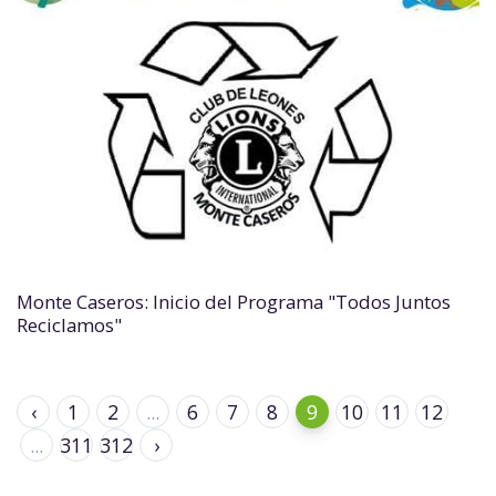
Monte Caseros: Inicio del Programa "Todos Juntos
Reciclamos"
‹
1
2
...
6
7
8
9
10
11
12
...
311
312
›