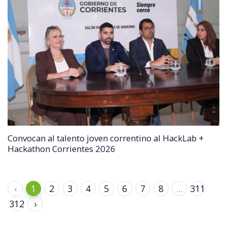
Convocan al talento joven correntino al HackLab +
Hackathon Corrientes 2026
‹
1
2
3
4
5
6
7
8
...
311
312
›