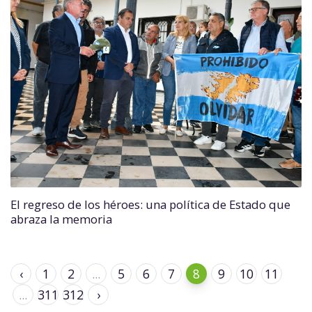
El regreso de los héroes: una política de Estado que
abraza la memoria
‹
1
2
...
5
6
7
8
9
10
11
...
311
312
›