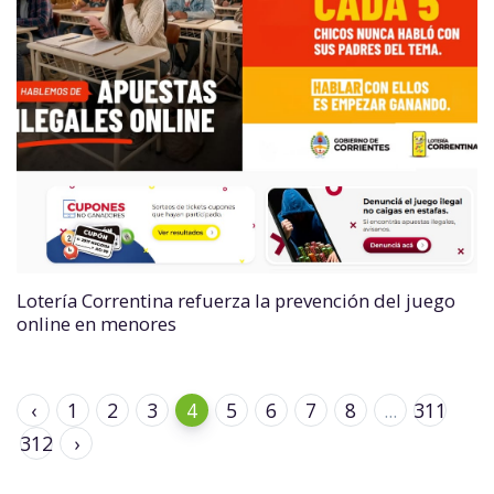
Lotería Correntina refuerza la prevención del juego
online en menores
‹
1
2
3
4
5
6
7
8
...
311
312
›