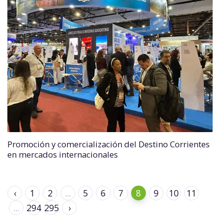
Promoción y comercialización del Destino Corrientes
en mercados internacionales
‹
1
2
...
5
6
7
8
9
10
11
...
294
295
›