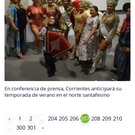
En conferencia de prensa, Corrientes anticipará su
temporada de verano en el norte santafesino
‹
1
2
...
204
205
206
207
208
209
210
...
300
301
›