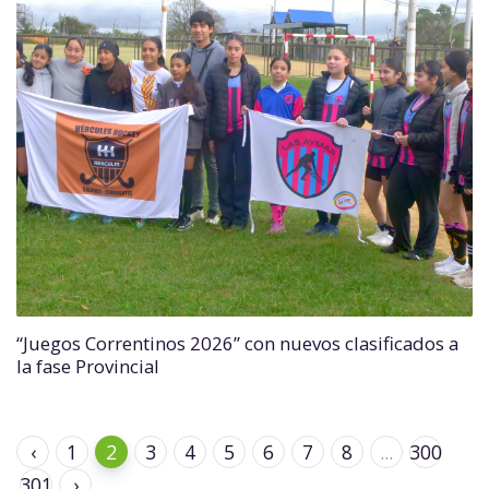
“Juegos Correntinos 2026” con nuevos clasificados a
la fase Provincial
‹
1
2
3
4
5
6
7
8
...
300
301
›