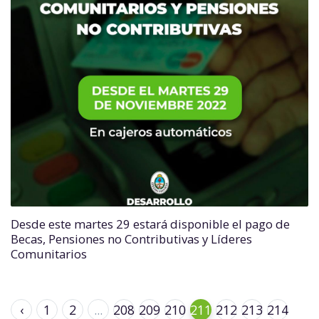
Desde este martes 29 estará disponible el pago de
Becas, Pensiones no Contributivas y Líderes
Comunitarios
‹
1
2
...
208
209
210
211
212
213
214