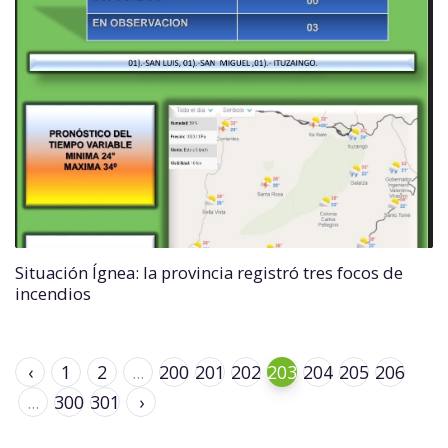
Situación Ígnea: la provincia registró tres focos de
incendios
‹
1
2
...
200
201
202
203
204
205
206
...
300
301
›