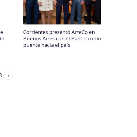
de
Corrientes presentó ArteCo en
de
Buenos Aires con el BanCo como
puente hacia el país
3
›