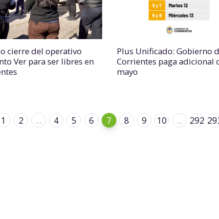
o cierre del operativo
Plus Unificado: Gobierno 
nto Ver para ser libres en
Corrientes paga adicional 
entes
mayo
1
2
...
4
5
6
7
8
9
10
...
292
29