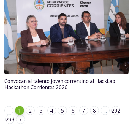
Convocan al talento joven correntino al HackLab +
Hackathon Corrientes 2026
‹
1
2
3
4
5
6
7
8
...
292
293
›