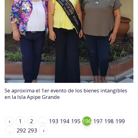
Se aproxima el 1er evento de los bienes intangibles
en la Isla Apipe Grande
‹
1
2
...
193
194
195
196
197
198
199
...
292
293
›