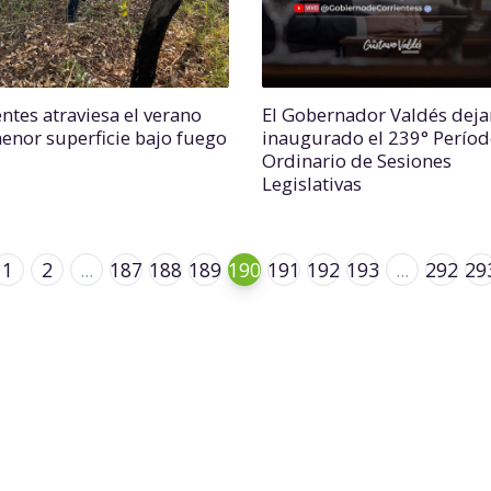
ntes atraviesa el verano
El Gobernador Valdés deja
enor superficie bajo fuego
inaugurado el 239° Perío
Ordinario de Sesiones
Legislativas
1
2
...
187
188
189
190
191
192
193
...
292
29