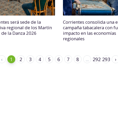
entes será sede de la
Corrientes consolida una e
iva regional de los Martín
campaña tabacalera con fu
o de la Danza 2026
impacto en las economías
regionales
‹
1
2
3
4
5
6
7
8
...
292
293
›