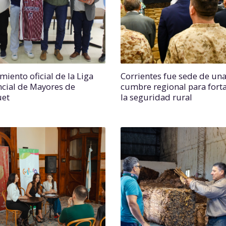
miento oficial de la Liga
Corrientes fue sede de un
ncial de Mayores de
cumbre regional para forta
uet
la seguridad rural