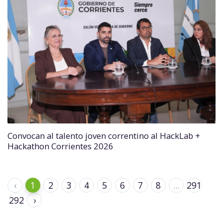
Convocan al talento joven correntino al HackLab +
Hackathon Corrientes 2026
‹
1
2
3
4
5
6
7
8
...
291
292
›