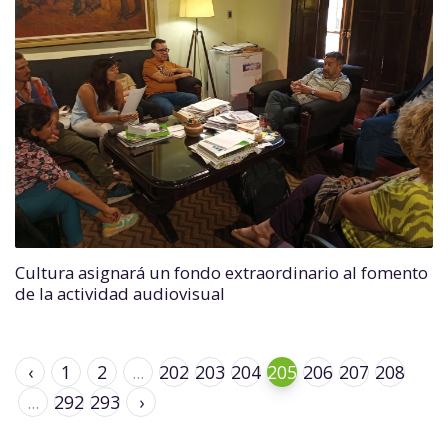
Cultura asignará un fondo extraordinario al fomento
de la actividad audiovisual
‹
1
2
...
202
203
204
205
206
207
208
...
292
293
›