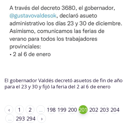
El gobernador Valdés decretó asuetos de fin de año
para el 23 y 30 y fijó la feria del 2 al 6 de enero
‹
1
2
...
198
199
200
201
202
203
204
...
293
294
›