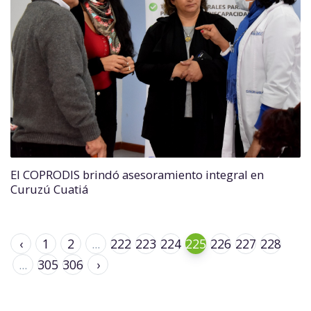
El COPRODIS brindó asesoramiento integral en
Curuzú Cuatiá
‹
1
2
...
222
223
224
225
226
227
228
...
305
306
›