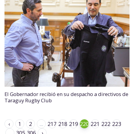
El Gobernador recibió en su despacho a directivos de
Taraguy Rugby Club
‹
1
2
...
217
218
219
220
221
222
223
...
305
306
›