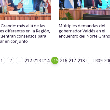
 Grande: más allá de las
Múltiples demandas del
es diferentes en la Región,
gobernador Valdés en el
cuentran consensos para
encuentro del Norte Gran
jar en conjunto
1
2
...
212
213
214
215
216
217
218
...
305
30