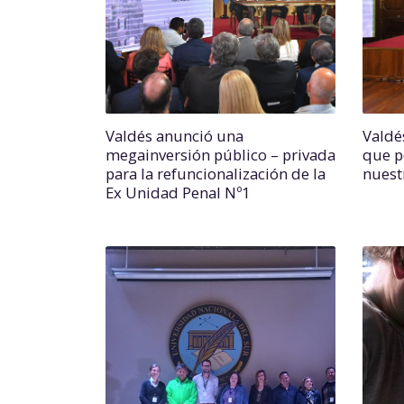
Valdés anunció una
Valdés
megainversión público – privada
que p
para la refuncionalización de la
nuest
Ex Unidad Penal Nº1