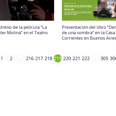
treno de la película “La
Presentación del libro “Det
ter Molina” en el Teatro
de una sombra” en la Casa
Corrientes en Buenos Aire
1
2
...
216
217
218
219
220
221
222
...
305
30