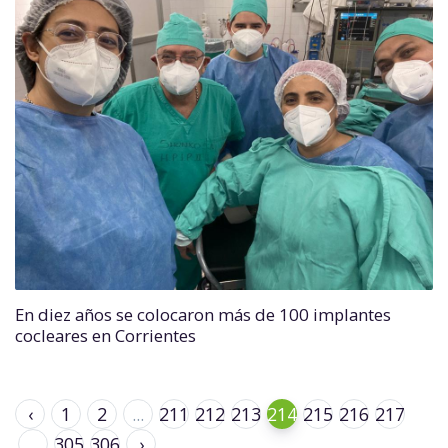
En diez años se colocaron más de 100 implantes
cocleares en Corrientes
‹
1
2
...
211
212
213
214
215
216
217
...
305
306
›