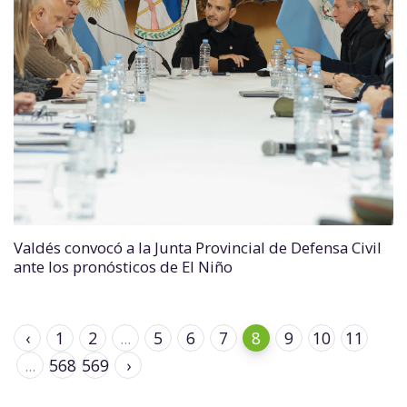
Valdés convocó a la Junta Provincial de Defensa Civil
ante los pronósticos de El Niño
‹
1
2
...
5
6
7
8
9
10
11
...
568
569
›