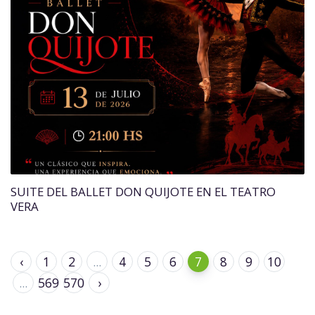
SUITE DEL BALLET DON QUIJOTE EN EL TEATRO
VERA
‹
1
2
...
4
5
6
7
8
9
10
...
569
570
›