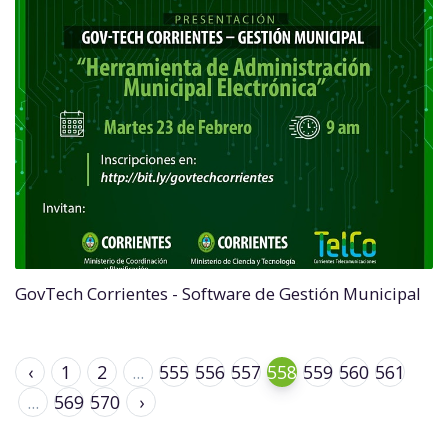
GovTech Corrientes - Software de Gestión Municipal
‹
1
2
...
555
556
557
558
559
560
561
...
569
570
›