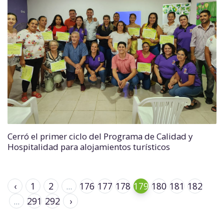
Cerró el primer ciclo del Programa de Calidad y
Hospitalidad para alojamientos turísticos
‹
1
2
...
176
177
178
179
180
181
182
...
291
292
›