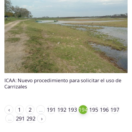
ICAA: Nuevo procedimiento para solicitar el uso de
Carrizales
‹
1
2
...
191
192
193
194
195
196
197
...
291
292
›