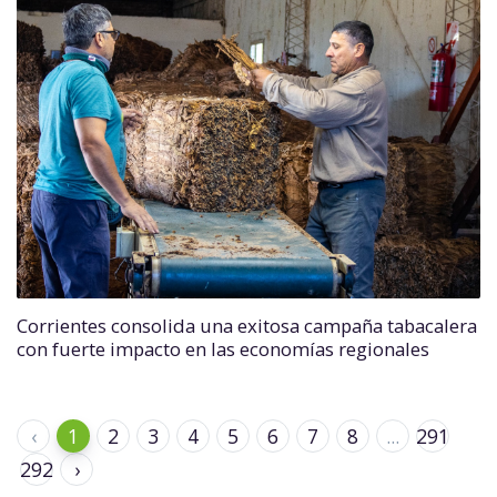
Corrientes consolida una exitosa campaña tabacalera
con fuerte impacto en las economías regionales
‹
1
2
3
4
5
6
7
8
...
291
292
›