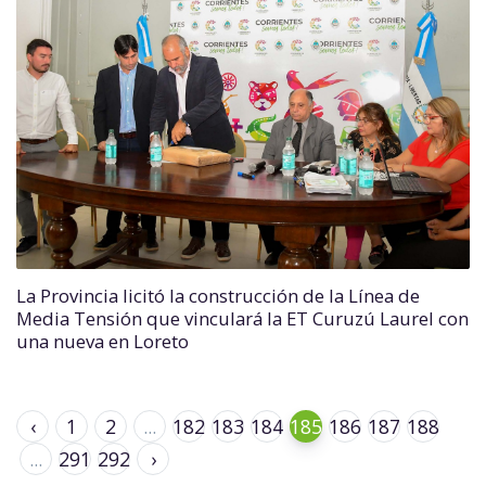
La Provincia licitó la construcción de la Línea de
Media Tensión que vinculará la ET Curuzú Laurel con
una nueva en Loreto
‹
1
2
...
182
183
184
185
186
187
188
...
291
292
›