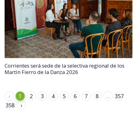
Corrientes será sede de la selectiva regional de los
Martín Fierro de la Danza 2026
‹
1
2
3
4
5
6
7
8
...
357
358
›