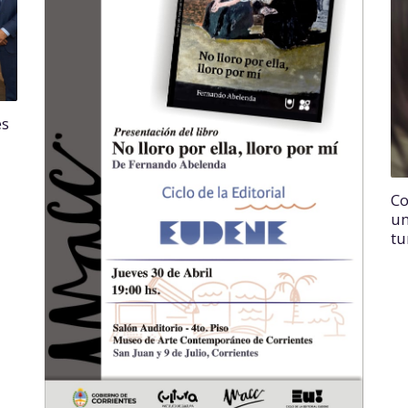
es
Co
un
tu