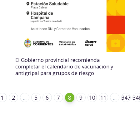
El Gobierno provincial recomienda
completar el calendario de vacunación y
antigripal para grupos de riesgo
1
2
...
5
6
7
8
9
10
11
...
347
34