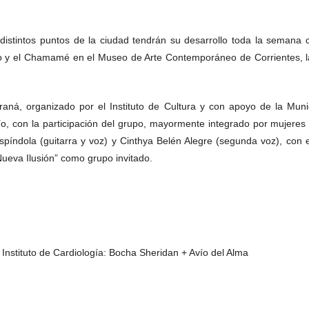
n distintos puntos de la ciudad tendrán su desarrollo toda la seman
ro y el Chamamé en el Museo de Arte Contemporáneo de Corrientes, las
aná, organizado por el Instituto de Cultura y con apoyo de la Munic
Río, con la participación del grupo, mayormente integrado por muje
píndola (guitarra y voz) y Cinthya Belén Alegre (segunda voz), con e
eva Ilusión” como grupo invitado.
nstituto de Cardiología: Bocha Sheridan + Avío del Alma