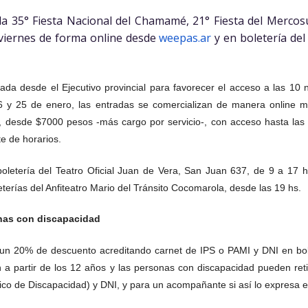
la 35° Fiesta Nacional del Chamamé, 21° Fiesta del Mercos
 viernes de forma online desde
weepas.ar
y en boletería del
ada desde el Ejecutivo provincial para favorecer el acceso a las 10 n
6 y 25 de enero, las entradas se comercializan de manera online me
, desde $7000 pesos -más cargo por servicio-, con acceso hasta las
te de horarios.
oletería del Teatro Oficial Juan de Vera, San Juan 637, de 9 a 17 h
erías del Anfiteatro Mario del Tránsito Cocomarola, desde las 19 hs.
nas con discapacidad
un 20% de descuento acreditando carnet de IPS o PAMI y DNI en bole
partir de los 12 años y las personas con discapacidad pueden retir
ico de Discapacidad) y DNI, y para un acompañante si así lo expresa 