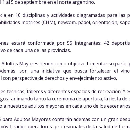
 1 al 5 de septiembre en el norte argentino.
ia en 10 disciplinas y actividades diagramadas para las 
abilidades motrices (CHM), newcom, pádel, orientación, sapo,
ones estará conformada por 55 integrantes: 42 deporti
ivo de cada una de las provincias.
Adultos Mayores tienen como objetivo fomentar su participa
Además, son una iniciativa que busca fortalecer el víncu
l con perspectiva de derechos y envejecimiento activo.
es técnicas, talleres y diferentes espacios de recreación. Y
uegos- animando tanto la ceremonia de apertura, la fiesta de d
o a nuestros adultos mayores en cada uno de los escenarios
5 para Adultos Mayores contarán además con un gran despl
móvil, radio operadores. profesionales de la salud de fo