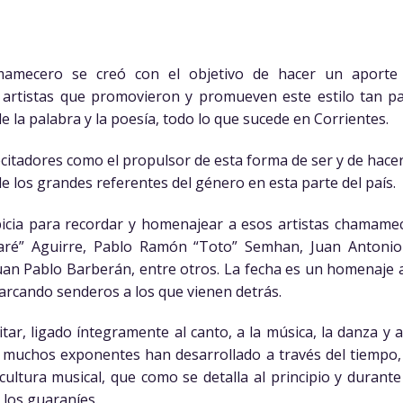
mamecero se creó con el objetivo de hacer un aporte 
rtistas que promovieron y promueven este estilo tan par
e la palabra y la poesía, todo lo que sucede en Corrientes.
citadores como el propulsor de esta forma de ser y de hacer 
de los grandes referentes del género en esta parte del país.
icia para recordar y homenajear a esos artistas chamamec
caré” Aguirre, Pablo Ramón “Toto” Semhan, Juan Antoni
uan Pablo Barberán, entre otros. La fecha es un homenaje a
arcando senderos a los que vienen detrás.
citar, ligado íntegramente al canto, a la música, la dan­za y
e muchos exponentes han desarrollado a través del tiempo
ultura musical, que como se detalla al principio y durante
, los guaraníes.