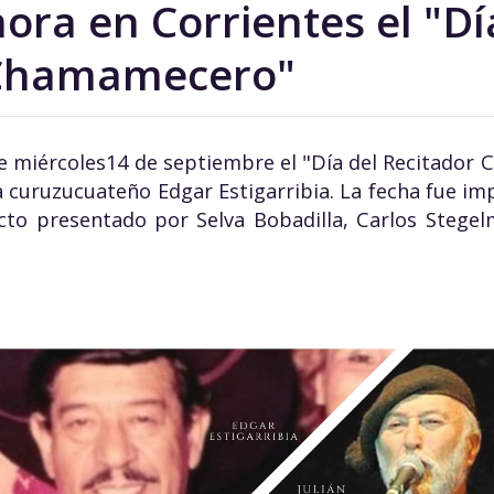
ra en Corrientes el "Dí
 Chamamecero"
te miércoles14 de septiembre el "Día del Recitador
a curuzucuateño Edgar Estigarribia. La fecha fue im
ecto presentado por Selva Bobadilla, Carlos Stegel
.