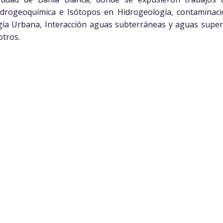
idrogeoquímica e Isótopos en Hidrogeología, contaminac
gía Urbana, Interacción aguas subterráneas y aguas superfi
otros.