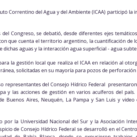
tuto Correntino del Agua y del Ambiente (ICAA) participó la i
 del Congreso, se debatió, desde diferentes ejes temáticos
on que cuenta el territorio argentino, la cuantificación de 
e dichas aguas y la interacción agua superficial - agua subt
ra la gestión local que realiza el ICAA en relación al ot
ránea, solicitadas en su mayoría para pozos de perforación p
so representantes del Consejo Hídrico Federal presentaron 
a y las acciones de gestión en varios acuíferos del paí
s de Buenos Aires, Neuquén, La Pampa y San Luis y video 
 por la Universidad Nacional del Sur y la Asociación Int
picio de Consejo Hídrico Federal se desarrolló en el Centro
ciudad de Bahía Blanca, donde se expusieron trabajos 