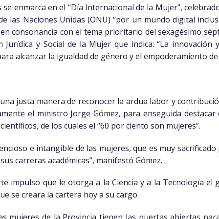
s se enmarca en el “Día Internacional de la Mujer”, celebrad
de las Naciones Unidas (ONU) “por un mundo digital inclus
 en consonancia con el tema prioritario del sexagésimo sé
 Jurídica y Social de la Mujer que indica: “La innovación 
 para alcanzar la igualdad de género y el empoderamiento de 
na justa manera de reconocer la ardua labor y contribución
ramente el ministro Jorge Gómez, para enseguida destacar 
ientíficos, de los cuales el “60 por ciento son mujeres”.
encioso e intangible de las mujeres, que es muy sacrificado 
r sus carreras académicas”, manifestó Gómez.
rte impulso que le otorga a la Ciencia y a la Tecnología e
e se creara la cartera hoy a su cargo.
as mujeres de la Provincia tienen las puertas abiertas par