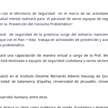
ón con el Ministerio de Seguridad en el marco de las activida
salud mental realizará para el personal de varios equipos de seg
 en la Prevención del Consumo Problemático".
rsonal de seguridad de la provincia surge del esfuerzo mancom
 que con el Plan + Vida trabaja en actividades de prevención y a
o problemático.
ará una capacitación de manera virtual a cargo de la Prof. Mir
está destinada a equipos de seguridad ciudadana y varios sectore
alizó en el Instituto Docente Bernardo Alberto Houssay de Quil
rsidad de Salamanca (España), Universidad de Jerusalén, Unive
esarrollo Humano, entre otras.
al abarca su labor como profesora de inglés, fundadora y director