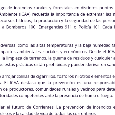
go de incendios rurales y forestales en distintos puntos d
Ambiente (ICAA) recuerda la importancia de extremar las
ecursos hídricos, la producción y la seguridad de las pers
o a Bomberos 100, Emergencias 911 o Policía 101. Cada 
 adversas, como las altas temperaturas y la baja humedad f
pactos ambientales, sociales y económicos. Desde el ICAA 
a la limpieza de terrenos, la quema de residuos y cualquier
e estas prácticas están prohibidas y pueden derivar en san
arrojar colillas de cigarrillos, fósforos ni otros elementos 
. El ICAA destaca que la prevención es una responsabi
n de productores, comunidades rurales y vecinos para detec
utoridades competentes ante la presencia de humo o fuego.
ar el futuro de Corrientes. La prevención de incendios 
dricos y la calidad de vida de todos los correntinos.