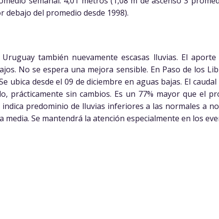
omedio semanal: 4,01 metros (1,08 m de ascenso 3 promed
r debajo del promedio desde 1998).
o Uruguay también nuevamente escasas lluvias. El aporte
os. No se espera una mejora sensible. En Paso de los Libr
Se ubica desde el 09 de diciembre en aguas bajas. El caud
o, prácticamente sin cambios. Es un 77% mayor que el p
a indica predominio de lluvias inferiores a las normales a no
ca media. Se mantendrá la atención especialmente en los eve