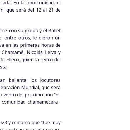
elada. En la oportunidad, el
ón, que será del 12 al 21 de
triz con su grupo y el Ballet
, entre otros, le dieron un
 ya en las primeras horas de
l Chamamé, Nicolás Leiva y
o Ellero, quien la reitró del
sta.
n bailanta, los locutores
lebración Mundial, que será
el evento del próximo año "es
la comunidad chamamecera",
2023 y remarcó que "fue muy
vez, sostuvo que "me parece