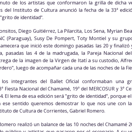
nuto de los artistas que conformaron la grilla de dicha v
s del Instituto de Cultura anunció la fecha de la 33ª edici
"grito de identidad".
Alonsitos, Diego Guitiérrez, La Pilarcita, Los Sena, Myrian Bea
SNC (Paraguay), Susy De Pompert, Toty Montiel y su grupo
mamecera que inició este domingo pasadas las 20 y finalizó
a, pasadas las 4 de la madrugada, la Pareja Nacional de
rega de la imagen de la Virgen de Itatí a su custodio, Alfred
dero", luego de acompañar cada una de las noches de la Fie
los integrantes del Ballet Oficial conformaban una gra
33ª Fiesta Nacional del Chamamé, 19ª del MERCOSUR y 3ª Ce
4. El lema de esa edición será "grito de identidad", porque 
en ese sentido queremos demostrar lo que nos une con 
stituto de Cultura de Corrientes, Gabriel Romero.
 Romero realizó un balance de las 10 noches del Chamamé 
de público y artistas que pasaron por el escenario. A su 