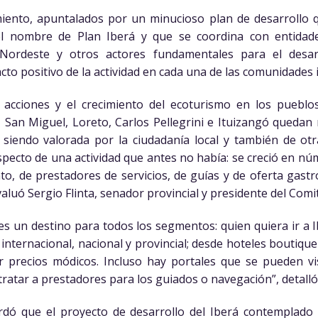
miento, apuntalados por un minucioso plan de desarrollo
 el nombre de Plan Iberá y que se coordina con entidad
 Nordeste y otros actores fundamentales para el desar
o positivo de la actividad en cada una de las comunidades 
s acciones y el crecimiento del ecoturismo en los puebl
San Miguel, Loreto, Carlos Pellegrini e Ituizangó quedan 
tá siendo valorada por la ciudadanía local y también de ot
ecto de una actividad que antes no había: se creció en núm
nto, de prestadores de servicios, de guías y de oferta gastr
valuó Sergio Flinta, senador provincial y presidente del Comi
s un destino para todos los segmentos: quien quiera ir a 
 internacional, nacional y provincial; desde hoteles boutique
r precios módicos. Incluso hay portales que se pueden vis
tratar a prestadores para los guiados o navegación”, detalló
ordó que el proyecto de desarrollo del Iberá contemplado 