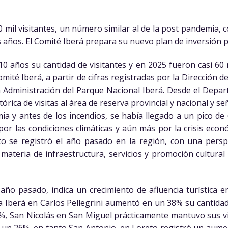
 mil visitantes, un número similar al de la post pandemia, c
 años. El Comité Iberá prepara su nuevo plan de inversión 
10 años su cantidad de visitantes y en 2025 fueron casi 60
ité Iberá, a partir de cifras registradas por la Dirección de
a Administración del Parque Nacional Iberá. Desde el Depa
stórica de visitas al área de reserva provincial y nacional y s
a y antes de los incendios, se había llegado a un pico de 
or las condiciones climáticas y aún más por la crisis econ
órico se registró el año pasado en la región, con una pers
materia de infraestructura, servicios y promoción cultural 
l año pasado, indica un crecimiento de afluencia turística e
na Iberá en Carlos Pellegrini aumentó en un 38% su cantidad
%, San Nicolás en San Miguel prácticamente mantuvo sus v
 un 26%, en tanto San Antonio, en Loreto registró un aumen