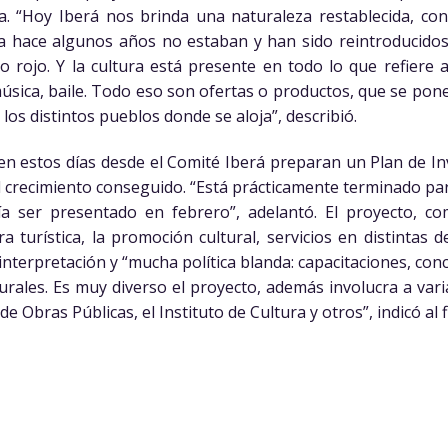
eza. “Hoy Iberá nos brinda una naturaleza restablecida, 
ta hace algunos años no estaban y han sido reintroducidos
rojo. Y la cultura está presente en todo lo que refiere a 
sica, baile. Todo eso son ofertas o productos, que se ponen
los distintos pueblos donde se aloja”, describió.
en estos días desde el Comité Iberá preparan un Plan de In
 crecimiento conseguido. “Está prácticamente terminado pa
a ser presentado en febrero”, adelantó. El proyecto, c
ra turística, la promoción cultural, servicios en distintas 
nterpretación y “mucha política blanda: capacitaciones, conc
turales. Es muy diverso el proyecto, además involucra a va
de Obras Públicas, el Instituto de Cultura y otros”, indicó al f