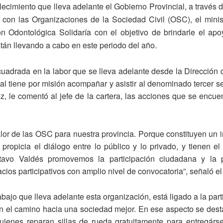
lecimiento que lleva adelante el Gobierno Provincial, a través 
 con las Organizaciones de la Sociedad Civil (OSC), el minist
n Odontológica Solidaría con el objetivo de brindarle el apo
tán llevando a cabo en este periodo del año.
ncuadrada en la labor que se lleva adelante desde la Dirección 
l tiene por misión acompañar y asistir al denominado tercer sec
 le comentó al jefe de la cartera, las acciones que se encue
or de las OSC para nuestra provincia. Porque constituyen un 
 propicia el diálogo entre lo público y lo privado, y tienen e
avo Valdés promovemos la participación ciudadana y la p
os participativos con amplio nivel de convocatoria”, señaló el 
abajo que lleva adelante esta organización, está ligado a la parti
en el camino hacia una sociedad mejor. En ese aspecto se dest
ienes reparan sillas de rueda gratuitamente para entregárs