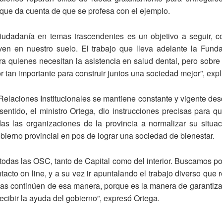
o que da cuenta de que se profesa con el ejemplo.
 ciudadanía en temas trascendentes es un objetivo a seguir, 
iven en nuestro suelo. El trabajo que lleva adelante la Funda
a quienes necesitan la asistencia en salud dental, pero sobre
or tan importante para construir juntos una sociedad mejor”, expl
 Relaciones Institucionales se mantiene constante y vigente desd
entido, el ministro Ortega, dio instrucciones precisas para qu
das las organizaciones de la provincia a normalizar su situa
obierno provincial en pos de lograr una sociedad de bienestar.
odas las OSC, tanto de Capital como del interior. Buscamos pode
tacto on line, y a su vez ir apuntalando el trabajo diverso que 
as continúen de esa manera, porque es la manera de garantizar
ecibir la ayuda del gobierno”, expresó Ortega.