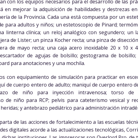
an con los equipos necesarios para el desarrollo de las prá
á en mejorar la adquisición de habilidades y destrezas en
ería de la Provincia. Cada una está compuesta por un este
para adultos y niños; un estetoscopio de Pinard; termómetr
a linterna clínica; un reloj analógico con segundero; un 
jera de Lister; un pinza Kocher recta; una pinza de disecció
tijera de mayo recta; una caja acero inoxidable 20 x 10 x
scartador de agujas de bolsillo; gestograma de bolsillo; 
board para anotaciones y una mochila.
s con equipamiento de simulación para practicar en escena
uí de cuerpo entero de adulto; maniquí de cuerpo entero de
brazo de niño para inyección intravenosa; torso de
o de niño para RCP; pelvis para cateterismo vesical y rec
 heridas; y antebrazo pediátrico para administración intradé
arta de las acciones de fortalecimiento a las escuelas técni
ades digitales acorde a las actualizaciones tecnológicas, Cor
a dichas instituciones. Las impresoras son Overlord Pro, de t