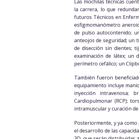
Las mochilas técnicas cuent
la carrera, lo que redundar
futuros Técnicos en Enferm
esfigmomanómetro aneroide 
de pulso autocontenido; un
anteojos de seguridad; un ti
de disección sin dientes; 
examinación de látex; un de
perímetro cefálico; un Clip
También fueron beneficiado
equipamiento incluye maniq
inyección intravenosa; 
Cardiopulmonar (RCP); tors
intramuscular y curación de
Posteriormente, y ya como p
el desarrollo de las capacid
3D, que serán distribuidas 