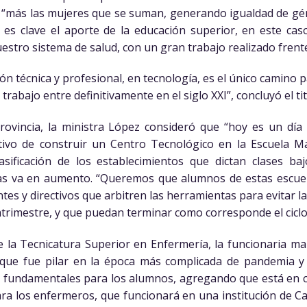
“más las mujeres que se suman, generando igualdad de gén
s clave el aporte de la educación superior, en este cas
uestro sistema de salud, con un gran trabajo realizado frent
ón técnica y profesional, en tecnología, es el único camino 
trabajo entre definitivamente en el siglo XXI”, concluyó el tit
rovincia, la ministra López consideró que “hoy es un día
etivo de construir un Centro Tecnológico en la Escuela 
asificación de los establecimientos que dictan clases b
las va en aumento. “Queremos que alumnos de estas escue
ntes y directivos que arbitren las herramientas para evitar l
atrimestre, y que puedan terminar como corresponde el ciclo 
e la Tecnicatura Superior en Enfermería, la funcionaria m
, que fue pilar en la época más complicada de pandemia y
 fundamentales para los alumnos, agregando que está en c
ra los enfermeros, que funcionará en una institución de Cap