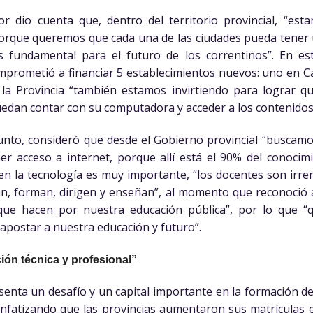
r dio cuenta que, dentro del territorio provincial, “es
porque queremos que cada una de las ciudades pueda tener 
es fundamental para el futuro de los correntinos”. En e
mprometió a financiar 5 establecimientos nuevos: uno en Capit
la Provincia “también estamos invirtiendo para lograr qu
uedan contar con su computadora y acceder a los contenidos 
unto, consideró que desde el Gobierno provincial “buscamo
er acceso a internet, porque allí está el 90% del conocim
ien la tecnología es muy importante, “los docentes son irr
an, forman, dirigen y enseñan”, al momento que reconoció a
que hacen por nuestra educación pública”, por lo que 
apostar a nuestra educación y futuro”.
ión técnica y profesional”
senta un desafío y un capital importante en la formación d
enfatizando que las provincias aumentaron sus matrículas e