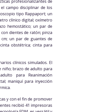
cticas profesionalizantes de
 el campo disciplinar de los
toscopio tipo Rappaport; un
o clínico digital; oxímetro
lazo hemostático; un par de
n con dientes de ratón; pinza
 4 cm; un par de guantes de
cinta obstétrica; cinta para
rios clínicos simulados. El
 niño; brazo de adulto para
 adulto para Reanimación
tal; maniquí para inyección
rmica.
cas y con el fin de promover
rientes recibió 41 impresoras
ecnología FDM, es versátil y