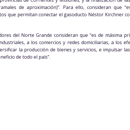
 provincias de Corrientes y Misiones; y la finalización de la
ramales de aproximación)”. Para ello, consideran que “es
tos que permitan conectar el gasoducto Néstor Kirchner co
adores del Norte Grande consideran que “es de máxima pri
dustriales, a los comercios y redes domiciliarias, a los e
rsificar la producción de bienes y servicios, e impulsar l
eficio de todo el país”.