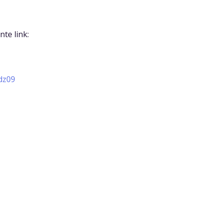
te link:
dz09