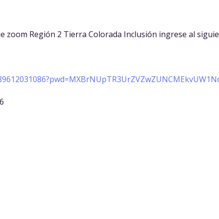
e zoom Región 2 Tierra Colorada Inclusión ingrese al siguien
s/j/89612031086?pwd=MXBrNUpTR3UrZVZwZUNCMEkvUW1N
86