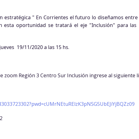
n estratégica " En Corrientes el futuro lo diseñamos entre
En esta oportunidad se tratará el eje "Inclusión" para las
a jueves 19/11/2020 a las 15 hs
.
e zoom Región 3 Centro Sur Inclusión ingrese al siguiente li
j/83033723302?pwd=cUMrNEtuRElzK3pNSG5UbEJiYjBQZz09
02