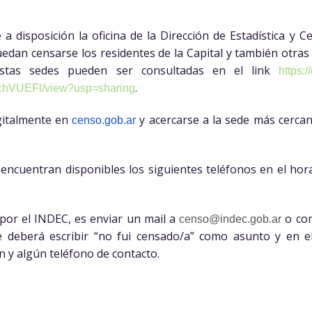
 a disposición la oficina de la Dirección de Estadística y
edan censarse los residentes de la Capital y también otras
 Estas sedes pueden ser consultadas en el link
https:/
.
hVUEFl/
view?usp=sharing
gitalmente en
y acercarse a la sede más cerca
censo.gob.ar
 encuentran disponibles los siguientes teléfonos en el hor
 por el INDEC, es enviar un mail a
o com
censo@indec.gob.ar
se deberá escribir “no fui censado/a” como asunto y en 
ón y algún teléfono de contacto.