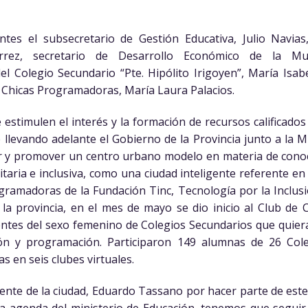
tes el subsecretario de Gestión Educativa, Julio Navias,
érrez, secretario de Desarrollo Económico de la Mun
l Colegio Secundario “Pte. Hipólito Irigoyen”, María Isa
e Chicas Programadoras, María Laura Palacios.
e estimulen el interés y la formación de recursos calificados
 llevando adelante el Gobierno de la Provincia junto a la M
ar y promover un centro urbano modelo en materia de cono
itaria e inclusiva, como una ciudad inteligente referente en 
gramadoras de la Fundación Tinc, Tecnología por la Inclusi
 la provincia, en el mes de mayo se dio inicio al Club de
entes del sexo femenino de Colegios Secundarios que quier
ión y programación. Participaron 149 alumnas de 26 Cole
as en seis clubes virtuales.
dente de la ciudad, Eduardo Tassano por hacer parte de es
la agenda del ministerio de Educación, tenemos que segui