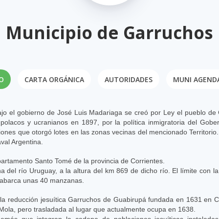
Municipio de Garruchos
IO
CARTA ORGÁNICA
AUTORIDADES
MUNI AGEND
ajo el gobierno de José Luis Madariaga se creó por Ley el pueblo d
s polacos y ucranianos en 1897, por la política inmigratoria del Go
siones que otorgó lotes en las zonas vecinas del mencionado Territori
val Argentina.​
partamento Santo Tomé de la provincia de Corrientes.
 del río Uruguay, a la altura del km 869 de dicho río. El límite con la
 abarca unas 40 manzanas.
la reducción jesuítica Garruchos de Guabirupá fundada en 1631 en Ca
Mola, pero trasladada al lugar que actualmente ocupa en 1638.
emás que integran la cadena de poblaciones jesuíticas instaladas 