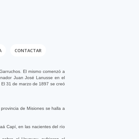
A
CONTACTAR
e Garruchos. El mismo comenzó a
bernador Juan José Lanusse en el
o. El 31 de marzo de 1897 se creó
 provincia de Misiones se halla a
á Capí, en las nacientes del río
sobre el Uruguay, sufrieron el